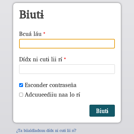
Skip to main content
Biutɨ
Bcuá láu
Dídx ni cutɨ lii rɨ́
Esconder contraseña
Adcuueediiu naa lo rɨ́
¿Ta biialdladxuu dídx ni cutɨ lii rɨ́?