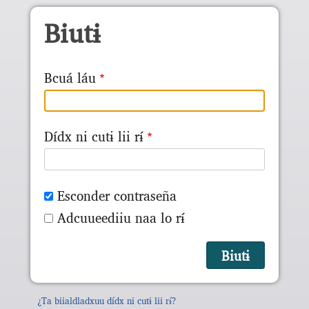
Skip to main content
Biutɨ
Bcuá láu
Dídx ni cutɨ lii rɨ́
Esconder contraseña
Adcuueediiu naa lo rɨ́
¿Ta biialdladxuu dídx ni cutɨ lii rɨ́?