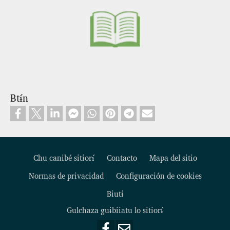
Btɨ́n
Chu canibé sitiorɨ́
Contacto
Mapa del sitio
Normas de privacidad
Configuración de cookies
Footer
Biutɨ
Gulchaza guɨbiiatu lo sitiorɨ́