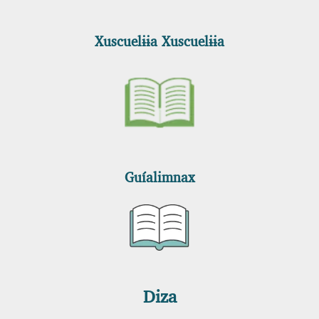
Xuscuelɨɨa Xuscuelɨɨa
Guíalimnax
Diza