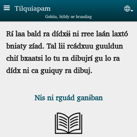
Skip to main content
Tilquiapam
Sel
Gubiia, biildy ne bcuadiag
Rɨ́ laa bald ra dídxɨɨ ni rree laán laxtó
bniaty zíad. Tal lii rcádxuu guuldun
chií bxaatsi lo tu ra dibujrɨ́ gu lo ra
dídx ni ca guiquy ra dibuj.
Nis ni rguád ganɨban