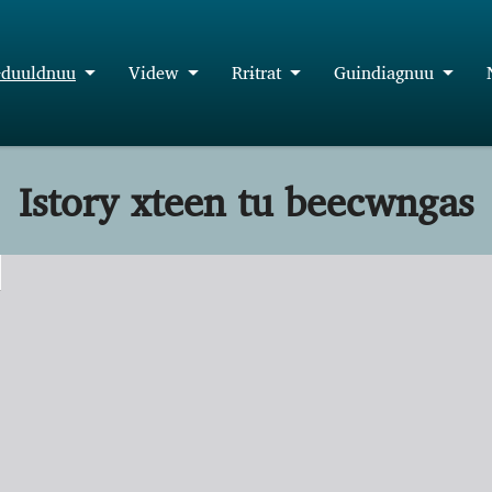
duuldnuu
Videw
Rrɨtrat
Guindiagnuu
Istory xteen tu beecwngas