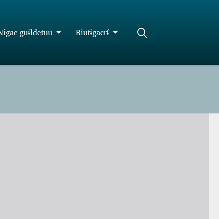
Nigac guɨldetuu
Biutɨgacrɨ́