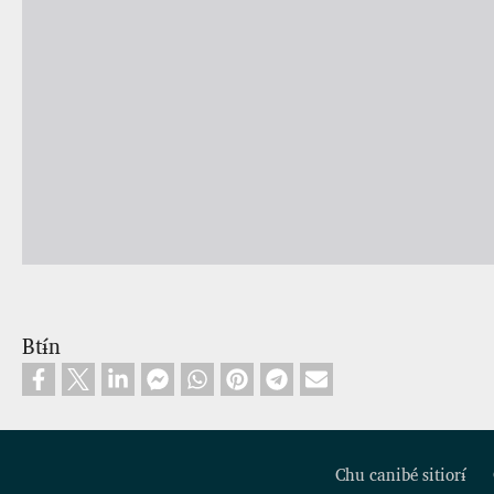
Btɨ́n
Chu canibé sitiorɨ́