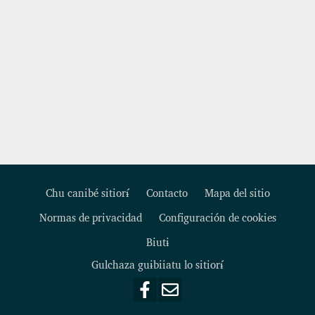
Chu canibé sitiorɨ́
Contacto
Mapa del sitio
Normas de privacidad
Configuración de cookies
Footer
Biutɨ
Gulchaza guɨbiiatu lo sitiorɨ́