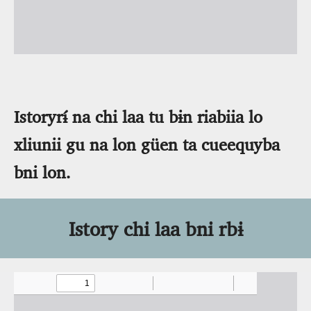
Istoryrɨ́ na chi laa tu bɨn riabiia lo
xliunii gu na lon güen ta cueequyba
bni lon.
Istory chi laa bni rbɨ