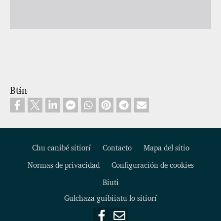
Btɨ́n
Chu canibé sitiorɨ́
Contacto
Mapa del sitio
Normas de privacidad
Configuración de cookies
Footer
Biutɨ
Gulchaza guɨbiiatu lo sitiorɨ́