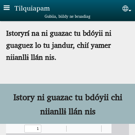
Skip to main content
Tilquiapam
Sel
Gubiia, biildy ne bcuadiag
Istoryrɨ́ na ni guazac tu bdóyii ni
guaguez lo tu jandur, chií yamer
niianllɨ llán nis.
Istory ni guazac tu bdóyii chi
niianllɨ llán nis