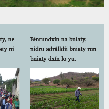
ty, ne
Bɨnrundxín na bniaty,
aty ni
nidru adrálldii bniaty run
bniaty dxín lo yu.