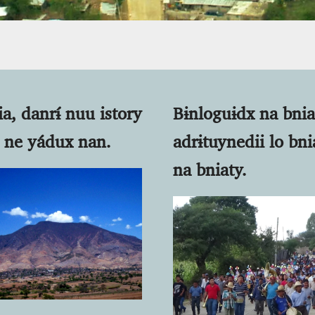
a, danrɨ́ nuu istory
Bɨnloguɨdx na bnia
 ne yádux nan.
adrɨtuynedii lo bni
na bniaty.