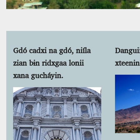
Gdó cadxi na gdó, niíla
Danguii
zian bɨn ridxgaa lonii
xteenin
xana gucháyin.