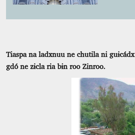
Tiaspa na ladxnuu ne chutila ni guɨcádx 
gdó ne zɨcla ria bɨn roo Zinroo.