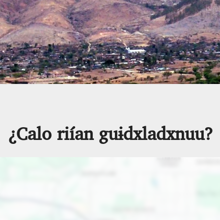
¿Calo riían guɨdxladxnuu?