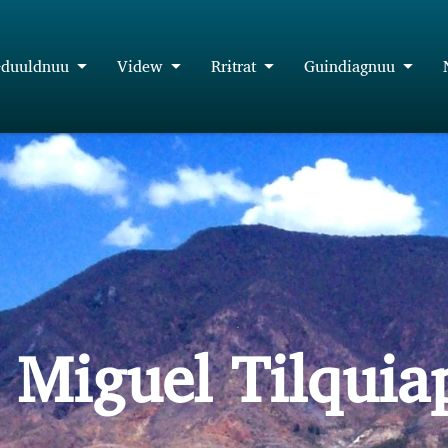
duuldnuu
Videw
Rrɨtrat
Guindiagnuu
 Miguel Tilqui