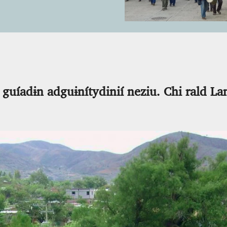
guíadɨn adguɨnítydinií neziu. Chi rald Lani