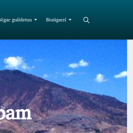
Nigac guɨldetuu
Biutɨgacrɨ́
apam