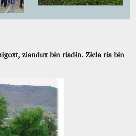
goxt, ziandux bɨn ríadɨn. Zɨcla ria bɨn