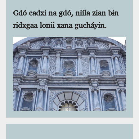
Gdó cadxi na gdó, niíla zian bɨn
ridxgaa lonii xana gucháyin.