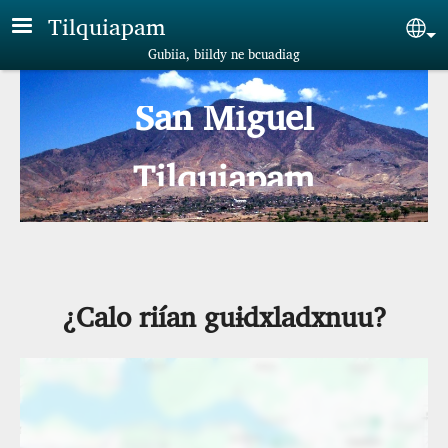
Skip to main content
Tilquiapam
Sel
Gubiia, biildy ne bcuadiag
San Miguel
Tilquiapam
¿Calo riían guɨdxladxnuu?
Ubicación