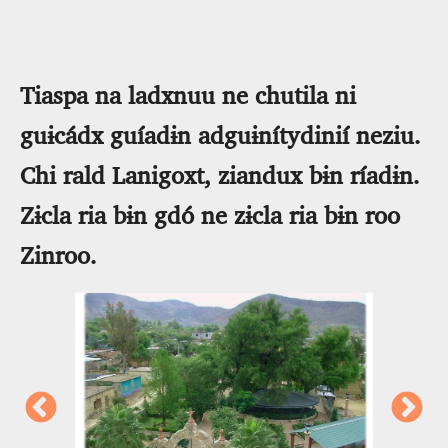
Tiaspa na ladxnuu ne chutila ni
guɨcádx guíadɨn adguɨnítydinií neziu.
Chi rald Lanigoxt, ziandux bɨn ríadɨn.
Zɨcla ria bɨn gdó ne zɨcla ria bɨn roo
Zinroo.