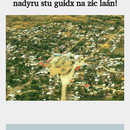
nadyru stu guɨdx na zɨc laán!