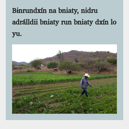
Bɨnrundxín na bniaty, nidru
adrálldii bniaty run bniaty dxín lo
yu.