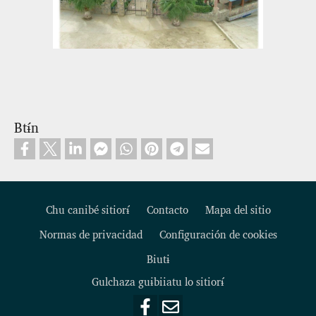
Btɨ́n
Chu canibé sitiorɨ́
Contacto
Mapa del sitio
Normas de privacidad
Configuración de cookies
Footer
Biutɨ
Gulchaza guɨbiiatu lo sitiorɨ́