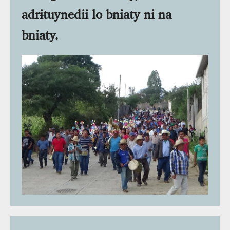
adrɨtuynedii lo bniaty ni na
bniaty.