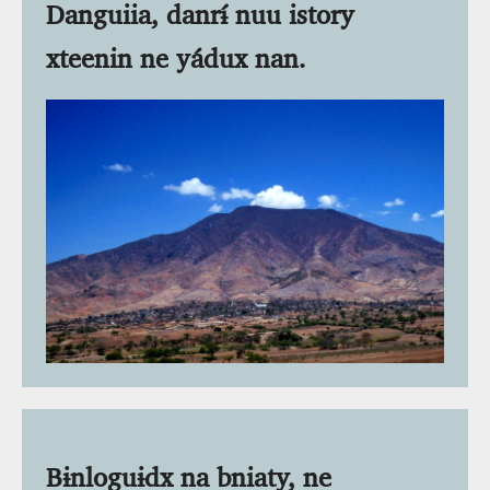
Danguiia, danrɨ́ nuu istory
xteenin ne yádux nan.
Bɨnloguɨdx na bniaty, ne