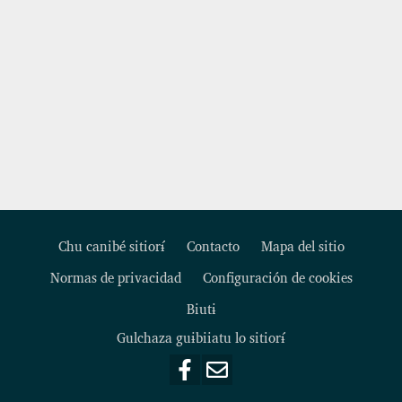
Chu canibé sitiorɨ́
Contacto
Mapa del sitio
Normas de privacidad
Configuración de cookies
Footer
Biutɨ
Gulchaza guɨbiiatu lo sitiorɨ́