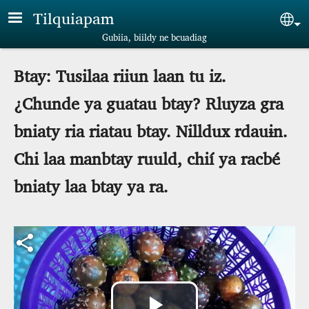
Skip to main content
Tilquiapam
Sel
Gubiia, biildy ne bcuadiag
Btay: Tusilaa riiun laan tu iz.
¿Chunde ya guatau btay? Rluyza gra
bniaty ria riatau btay. Nilldux rdauɨn.
Chi laa manbtay ruuld, chií ya racbé
bniaty laa btay ya ra.
Archivo de vídeo