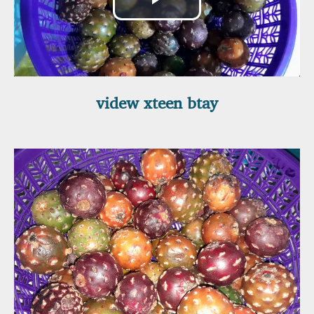
Reproducir
Vídeo
videw xteen btay