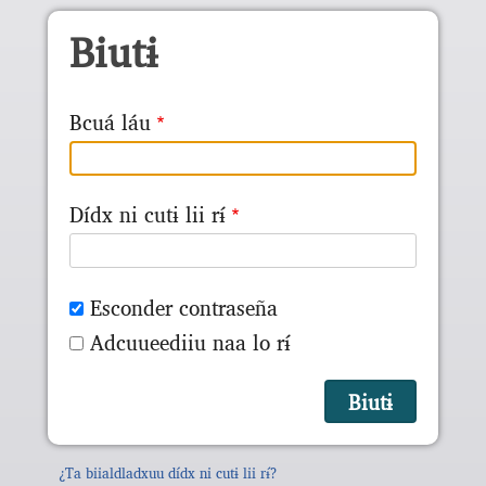
Skip to main content
Biutɨ
Bcuá láu
Dídx ni cutɨ lii rɨ́
Esconder contraseña
Adcuueediiu naa lo rɨ́
¿Ta biialdladxuu dídx ni cutɨ lii rɨ́?