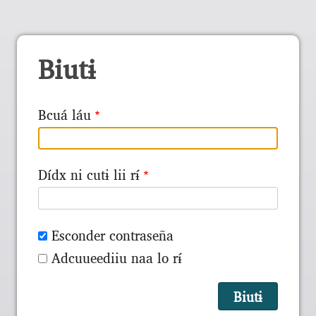
Biutɨ
Bcuá láu
Dídx ni cutɨ lii rɨ́
Esconder contraseña
Adcuueediiu naa lo rɨ́