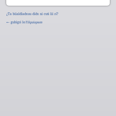
¿Ta biialdladxuu dídx ni cutɨ lii rɨ́?
← gubigrɨ lo
Tilquiapam